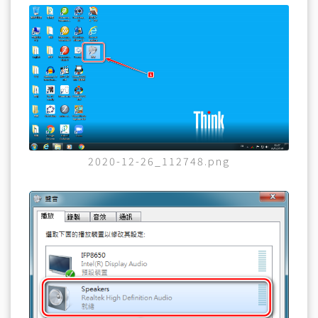
2020-12-26_112748.png