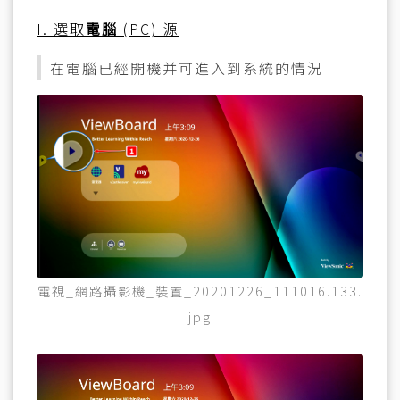
I. 選取
電腦
(PC) 源
在電腦已經開機并可進入到系統的情況
電視_網路攝影機_裝置_20201226_111016.133.
jpg