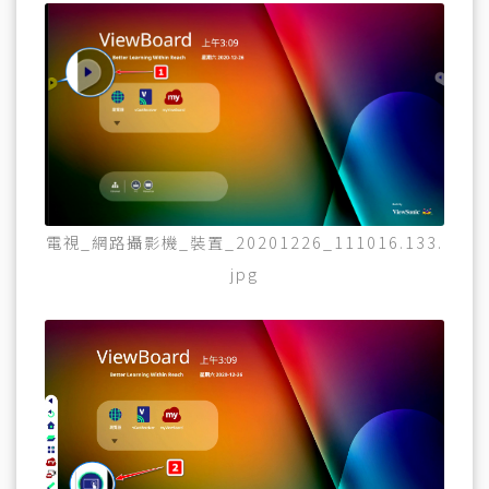
電視_網路攝影機_裝置_20201226_111016.133.
jpg