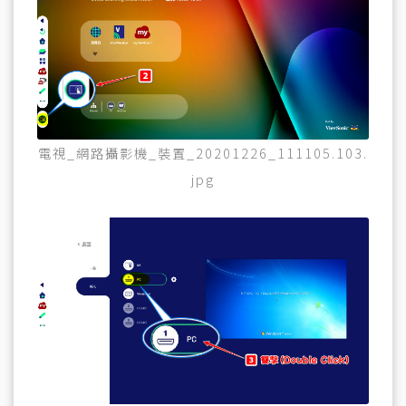
電視_網路攝影機_裝置_20201226_111105.103.
jpg