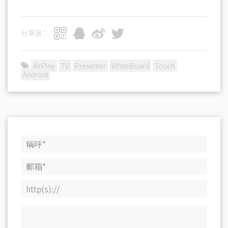
分享至：
AirPlay
TV
Presenter
WhiteBoard
Touch
Android